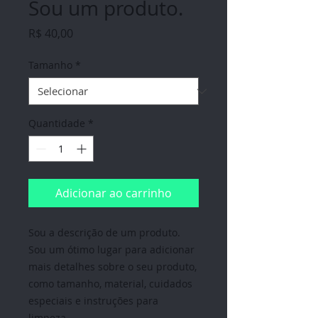
Sou um produto.
Preço
R$ 40,00
Tamanho
*
Quantidade
*
Adicionar ao carrinho
Sou a descrição de um produto. 
Sou um ótimo lugar para adicionar 
mais detalhes sobre o seu produto, 
como tamanho, material, cuidados 
especiais e instruções para 
limpeza.