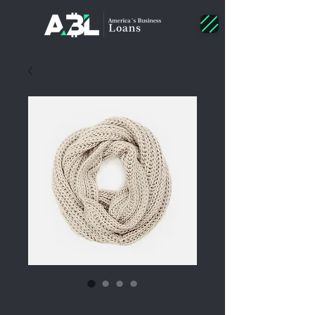
SKU: 632835642834572