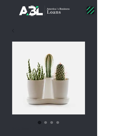
SKU: 366615376135191