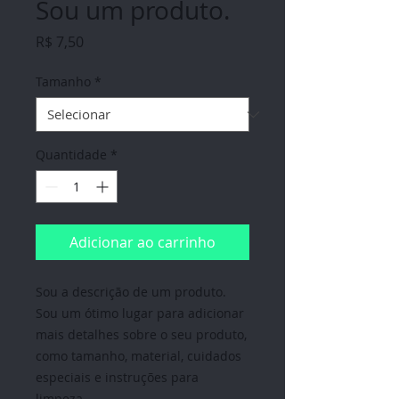
Sou um produto.
Preço
R$ 7,50
Tamanho
*
Quantidade
*
Adicionar ao carrinho
Sou a descrição de um produto. 
Sou um ótimo lugar para adicionar 
mais detalhes sobre o seu produto, 
como tamanho, material, cuidados 
especiais e instruções para 
limpeza.