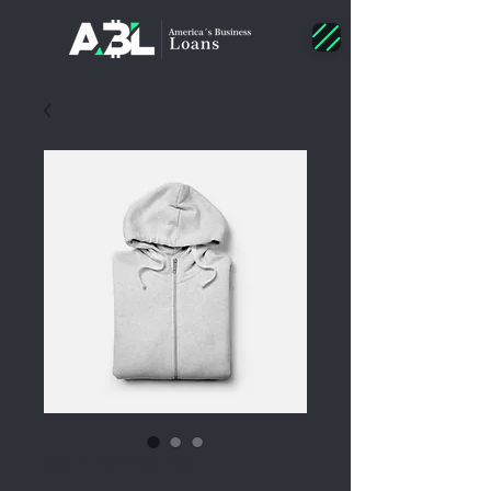
SKU: 217537123517253