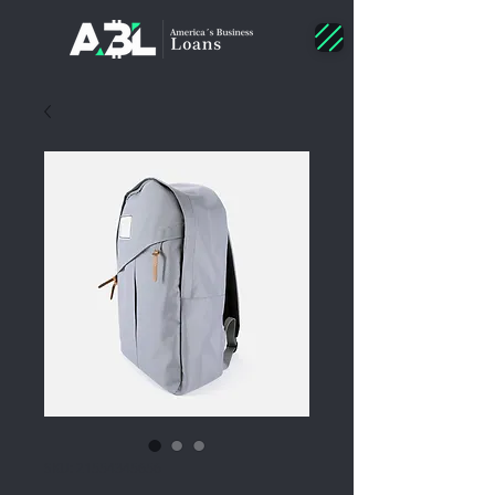
SKU: 21554345656