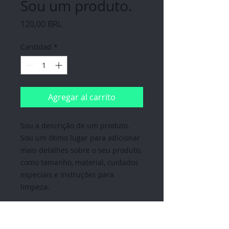
Sou um produto.
Precio
120,00 BRL
Cantidad
*
Agregar al carrito
Sou a descrição de um produto. 
Sou um ótimo lugar para adicionar 
mais detalhes sobre o seu produto, 
como tamanho, material, cuidados 
especiais e instruções para 
limpeza.
INFORMAÇÕES DO