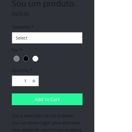
Sou um produto.
Price
R$25.00
Tamanho
*
Cor
*
Quantity
*
Add to Cart
Sou a descrição de um produto. 
Sou um ótimo lugar para adicionar 
mais detalhes sobre o seu produto, 