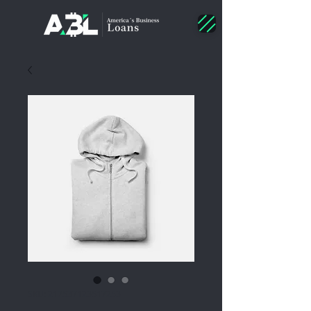
SKU: 217537123517253